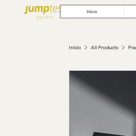
Início
Início
All Products
Pra