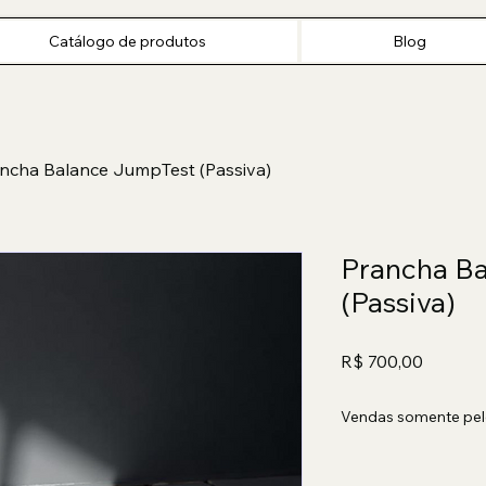
Início
Catálogo de produtos
Blog
FAQ
Catálogo de produtos
Blog
ncha Balance JumpTest (Passiva)
Prancha B
(Passiva)
Preço
R$ 700,00
Vendas somente pel