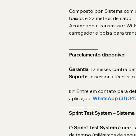
Composto por: Sistema com dua
baixos e 22 metros de cabo.
Acompanha transmissor Wi-Fi 
carregador e bolsa para tran
____________
Parcelamento disponível.
Garantia: 
12 meses contra def
Suporte: 
assessoria técnica c
👉 Entre em contato para def
aplicação: 
WhatsApp (31) 34
____________
Sprint Test System – Sistema 
O 
Sprint Test System 
é um si
de tempo (milésimos de segun