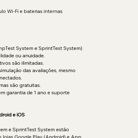
lo Wi-Fi e baterias internas
mpTest System e SprintTest System) 
lidade ou anuidade.
ivos são ilimitadas.
simulação das avaliações, mesmo 
nectados.
mas são gratuitas.
 garantia de 1 ano e suporte 
droid e iOS
em e SprintTest System estão 
s lojas Google Play (Android) e App 