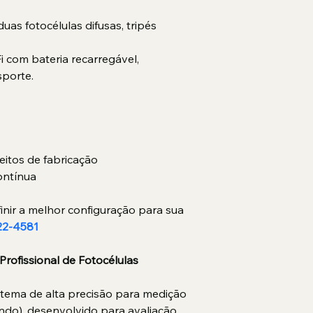
s fotocélulas difusas, tripés 
com bateria recarregável, 
sporte.
eitos de fabricação
ontínua
inir a melhor configuração para sua 
22-4581
Profissional de Fotocélulas
stema de alta precisão para medição 
do), desenvolvido para avaliação 