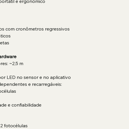
portátil e ergonômico
alos com cronômetros regressivos
sticos
letas
Hardware
res: ~2,5 m
or LED no sensor e no aplicativo
independentes e recarregáveis:
tocélulas
de e confiabilidade
2 fotocélulas