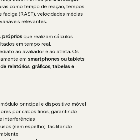
oras como tempo de reação, tempos 
de fadiga (RAST), velocidades médias 
variáveis relevantes.
 próprios 
que realizam cálculos 
ltados em tempo real, 
iato ao avaliador e ao atleta. Os 
tamente em
 smartphones ou tablets 
de relatórios
, 
gráficos, tabelas e 
módulo principal e dispositivo móvel
sores por cabos finos, garantindo 
e interferências
fusos (sem espelho), facilitando 
ambiente