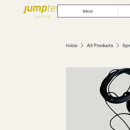
Início
Início
All Products
Spr