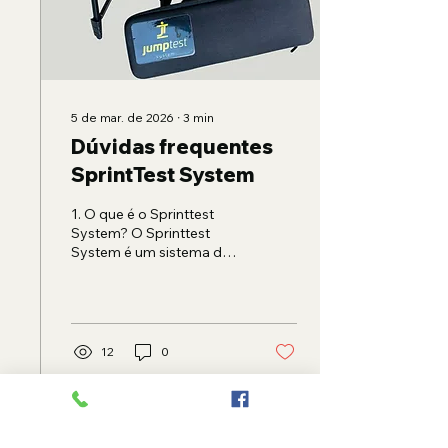
Counter Movement Jump
— CMJ 2. Double Jumps
— DJ / RSI — Índice de
Força Reativa ⸻ 2.
Provas do...
5 de mar. de 2026
∙
3
min
Dúvidas frequentes
SprintTest System
1. O que é o Sprinttest
System? O Sprinttest
System é um sistema de
alta precisão para
medição de tempo em
corridas e sprints. Utiliza
sensores fotoelétricos
conectados a um
12
0
aplicativo móvel que
registra, processa e
apresenta os resultados
em tempo real. O sistema
foi desenvolvido para
Ver mais