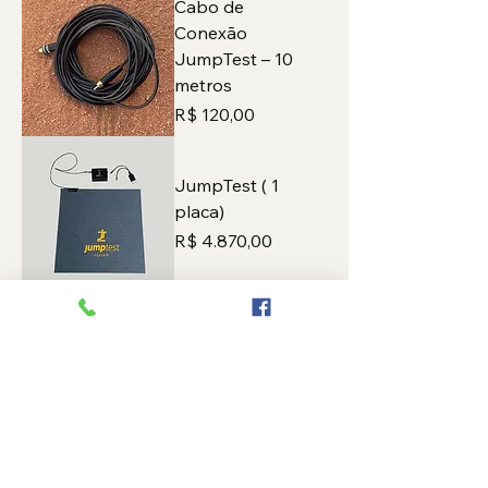
Cabo de
Conexão
JumpTest – 10
metros
Preço
R$ 120,00
JumpTest ( 1
placa)
Preço
R$ 4.870,00
Fale conosco!
Belo Horizonte / MG