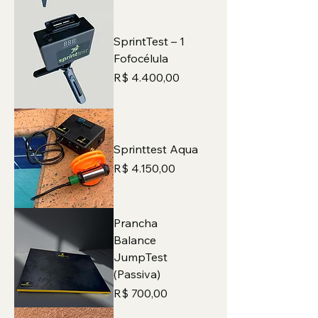
SprintTest – 1
Fofocélula
Preço
R$ 4.400,00
Sprinttest Aqua
Preço
R$ 4.150,00
Prancha
Balance
JumpTest
(Passiva)
Preço
R$ 700,00