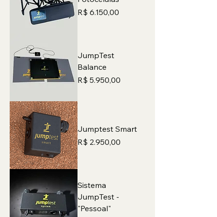
Preço
R$ 6.150,00
JumpTest
Balance
Preço
R$ 5.950,00
Jumptest Smart
Preço
R$ 2.950,00
Sistema
JumpTest -
"Pessoal"