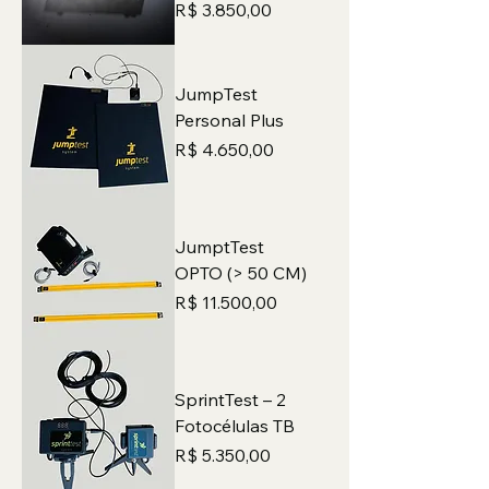
Preço
R$ 3.850,00
JumpTest
Personal Plus
Preço
R$ 4.650,00
JumptTest
OPTO (> 50 CM)
Preço
R$ 11.500,00
SprintTest – 2
Fotocélulas TB
Preço
R$ 5.350,00