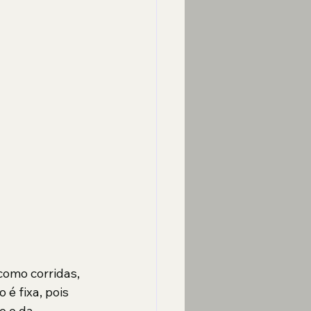
omo corridas, 
é fixa, pois 
o e da 