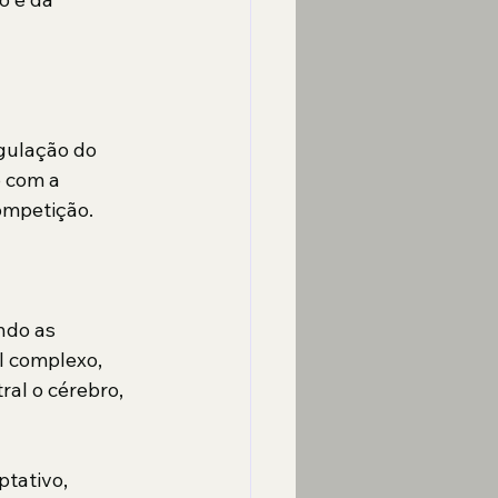
egulação do 
 com a 
ompetição.
ndo as 
 complexo, 
al o cérebro, 
tativo, 