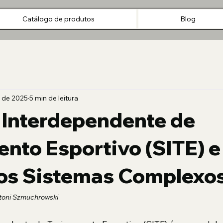
Início
Catálogo de produtos
Blog
FAQ
Catálogo de produtos
Blog
. de 2025
5 min de leitura
 Interdependente de
nto Esportivo (SITE) e
dos Sistemas Complexo
Antoni Szmuchrowski