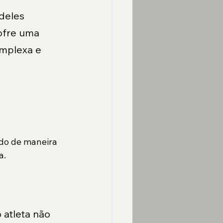
deles 
ofre uma 
mplexa e 
do de maneira 
a.
 atleta não 