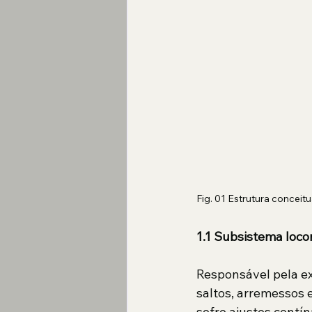
Fig. 01 Estrutura conceit
1.1 Subsistema loc
Responsável pela ex
saltos, arremessos 
sofre ajustes contín