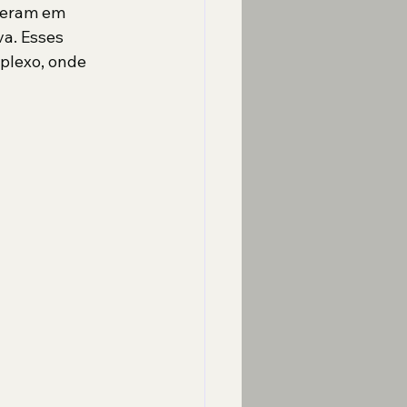
peram em 
a. Esses 
lexo, onde 