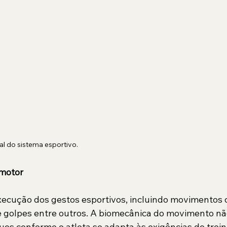
ual do sistema esportivo.
omotor
ecução dos gestos esportivos, incluindo movimentos c
e golpes entre outros. A biomecânica do movimento não 
uos conforme o atleta se adapta às exigências do trein