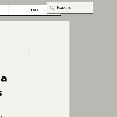
FAQ
 a
s