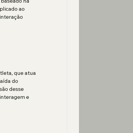
 baseado na 
plicado ao 
interação 
tleta, que atua 
aída do 
são desse 
interagem e 