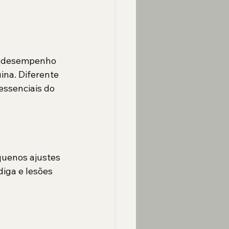
 o desempenho 
na. Diferente 
essenciais do 
quenos ajustes 
iga e lesões 